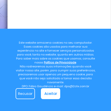
Este website armazena cookies no seu computador.
Esses cookies são usados para melhorar sua
experiência no site e fornecer serviços personalizados
para você, tanto no website, quanto em outras mídias.
Para saber mais sobre os cookies que usamos, consulte
nossa
Política de Privacidade
.
Não rastrearemos suas informações quando você
visitar nosso site, porém, para cumprir suas preferências,
precisaremos usar apenas um pequeno cookie, para
que você não seja solicitado a tomar essa decisão
novamente.
DPO: Fábio Gaudêncio e-mail: dpo@2clix.com.br
Recusar
Aceitar